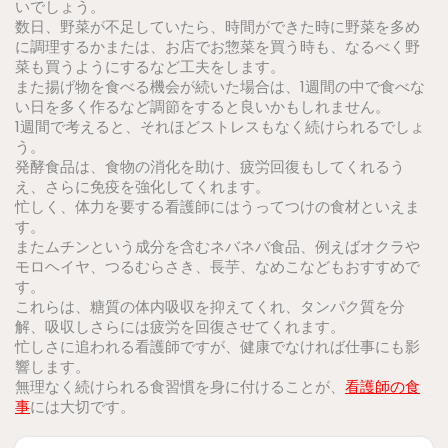
いでしょう。
数日、野菜が不足していたら、時間ができた時に野菜を多め
に調理するかまたは、お店でお惣菜を買う時も、なるべく野
菜も買うようにするなど工夫をします。
また揚げ物を食べる機会が続いた場合は、1週間の中で食べな
い日を多く作るなど調節をすると良いかもしれません。
1週間で考えると、それほどストレスもなく続けられるでしょ
う。
発酵食品は、食物の消化を助け、疲労回復もしてくれるう
え、さらに免疫を強化してくれます。
忙しく、体力を要する看護師にはうってつけの食材といえま
す。
またムチンという成分を含むネバネバ食品、例えばオクラや
モロヘイヤ、つるむらさき、長芋、なめこなどもおすすめで
す。
これらは、糖質の体内吸収を抑えてくれ、タンパク質を分
解、吸収しさらには疲労を回復させてくれます。
忙しさに追われる看護師ですが、健康でなければ仕事にも影
響します。
無理なく続けられる食習慣を身に付けることが、
看護師の食
事
には大切です。